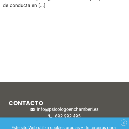
de conducta en […]
CONTACTO
info@psicologoenchamberi.es
692 992 495
915 308 870
X
Este sito Web utiliza cookies propias y de terceros para
1ª SESIÓN