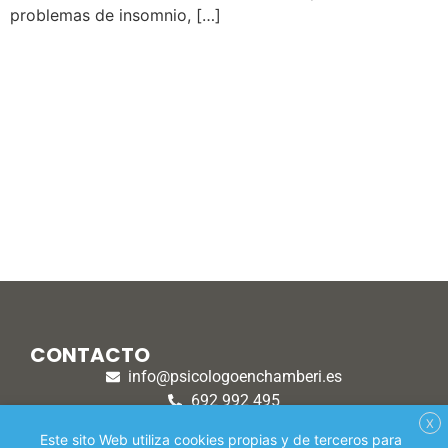
problemas de insomnio, […]
CONTACTO
info@psicologoenchamberi.es
692 992 495
915 308 870
X
Este sito Web utiliza cookies propias y de terceros para
1ª SESIÓN