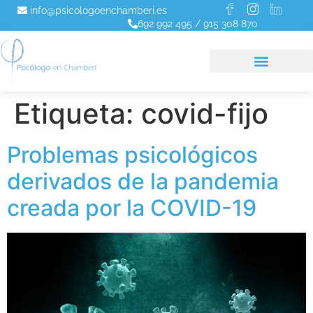
info@psicologoenchamberi.es
692 992 495
/
915 308 870
Etiqueta:
covid-fijo
Problemas psicológicos
derivados de la pandemia
creada por la COVID-19