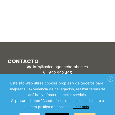
CONTACTO
info@psicologoenchamberi.es
692 992 495
915 308 870
X
Este sito Web utiliza cookies propias y de terceros para
1ª SESIÓN
Lunes a viernes 10h - 21h
40€
mejorar su experiencia de navegación, realizar tareas de
análisis y ofrecer un mejor servicio.
Al pulsar el botón "Aceptar" nos da su consentimiento a
nuestra política de cookies.
Leer más