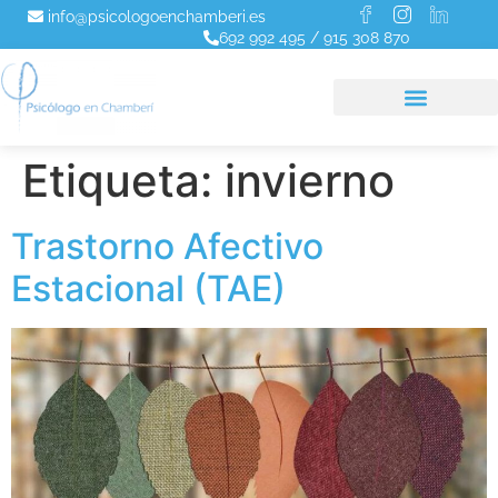
info@psicologoenchamberi.es
692 992 495
/
915 308 870
Etiqueta:
invierno
Trastorno Afectivo
Estacional (TAE)