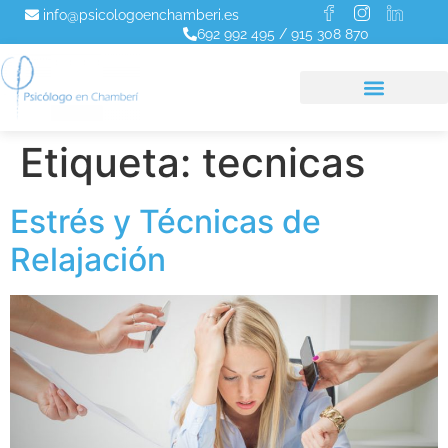
info@psicologoenchamberi.es
692 992 495
/
915 308 870
Etiqueta:
tecnicas
Estrés y Técnicas de
Relajación