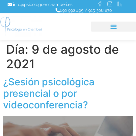
info@psicologoenchamberi.es
692 992 495
/
915 308 870
Día:
9 de agosto de
2021
¿Sesión psicológica
presencial o por
videoconferencia?