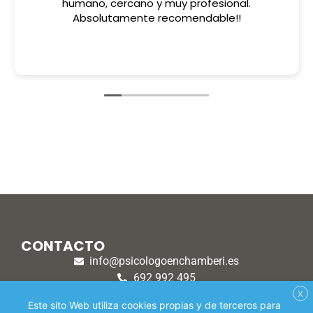
humano, cercano y muy profesional.
Absolutamente recomendable!!
CONTACTO
info@psicologoenchamberi.es
692 992 495
915 308 870
X
Este sito Web utiliza cookies propias y de terceros para
1ª SESIÓN
Lunes a viernes 10h - 21h