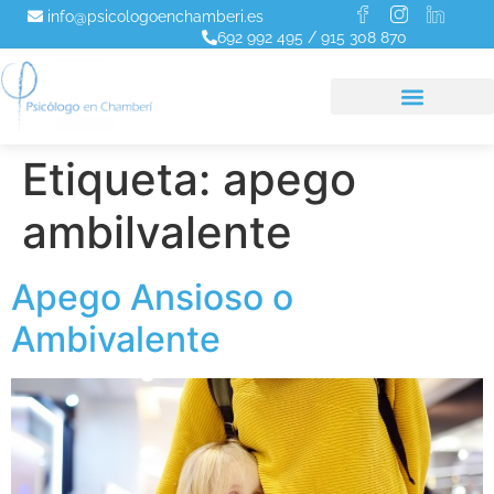
info@psicologoenchamberi.es
692 992 495
/
915 308 870
Etiqueta:
apego
ambilvalente
Apego Ansioso o
Ambivalente